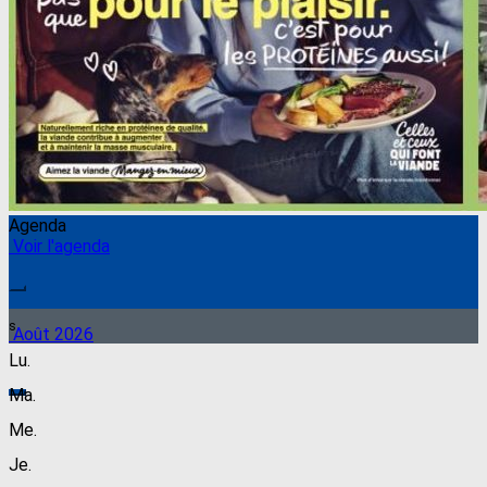
Agenda
Voir l'agenda
s
Août 2026
Lu.
Ma.
Me.
Je.