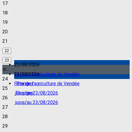
17
18
19
20
21
22
23
22/08/2026
35
Fête de l'agriculture de Vendée
23/08/2026
24
Thorigny
Fête de l'agriculture de Vendée
25
jusqu'au 23/08/2026
Thorigny
26
jusqu'au 23/08/2026
27
28
29