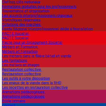
Chiffres clés nationaux
Formations gratuites pour les professionnels
Gouvernance et organisation
Les accords interprofessionnels régionaux
Statistiques régionales
Cotations des marchés
Fonds Régional Interprofessionnel dédié à l'installation
PACTE Sociétal
PACTE Sociétal
Pacte pour un Engagement Sociétal
Métiers et Formation
Métiers et Formation
Les métiers dans la filière bétail et viande
Les formations
Les métiers en images
Restauration collective
Restauration collective
Les outils à votre disposition
Les enjeux de la viande dans la RHD
Les recettes en restauration collective
Animations pédagogiques
Animations pédagogiques
Ecole primaire
Contact