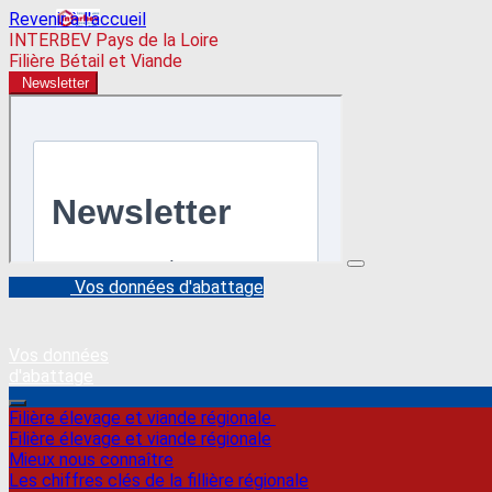
Revenir à l'accueil
INTERBEV Pays de la Loire
Filière Bétail et Viande
Newsletter
Vos données d'abattage
Vos données
d'abattage
Filière élevage et viande régionale
Filière élevage et viande régionale
Mieux nous connaître
Les chiffres clés de la fillière régionale