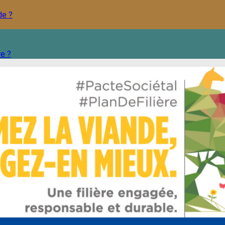
de ?
re ?