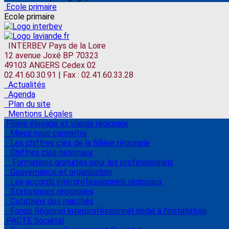
Ecole primaire
Ecole primaire
INTERBEV Pays de la Loire
12 avenue Joxé BP 70323
49103 ANGERS Cedex 02
02.41.60.30.91 | Fax : 02.41.60.33.28
Actualités
Agenda
Plan du site
Mentions Légales
Filière élevage et viande régionale
Mieux nous connaître
Les chiffres clés de la fillière régionale
Chiffres clés nationaux
Formations gratuites pour les professionnels
Gouvernance et organisation
Les accords interprofessionnels régionaux
Statistiques régionales
Cotations des marchés
Fonds Régional Interprofessionnel dédié à l'installation
PACTE Sociétal