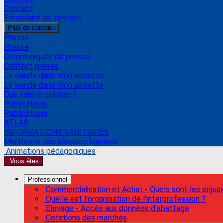
Contact
Formulaire de contact
Plus de contenu
Presse
Presse
Communiqués de presse
Contact presse
La viande dans mon assiette
La viande dans mon assiette
Que vais-je cuisiner ?
Publications
Publications
ATLAS
INFORMATIONS SANITAIRES
Manifeste des éleveurs ligériens
Animations pédagogiques
Vous êtes
Professionnel
Commercialisation et Achat - Quels sont les enjeu
Quelle est l'organisation de l'interprofession ?
Elevage - Accès aux données d'abattage
Cotations des marchés