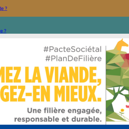
de ?
re ?