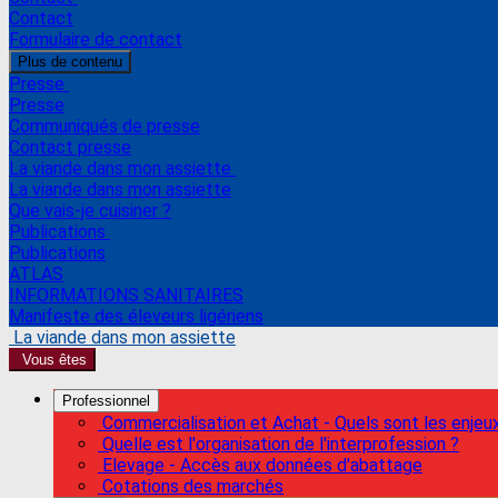
Contact
Formulaire de contact
Plus de contenu
Presse
Presse
Communiqués de presse
Contact presse
La viande dans mon assiette
La viande dans mon assiette
Que vais-je cuisiner ?
Publications
Publications
ATLAS
INFORMATIONS SANITAIRES
Manifeste des éleveurs ligériens
La viande dans mon assiette
Vous êtes
Professionnel
Commercialisation et Achat - Quels sont les enjeu
Quelle est l'organisation de l'interprofession ?
Elevage - Accès aux données d'abattage
Cotations des marchés