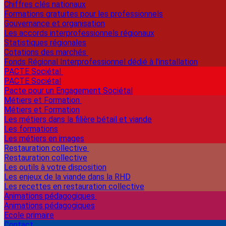
Chiffres clés nationaux
Formations gratuites pour les professionnels
Gouvernance et organisation
Les accords interprofessionnels régionaux
Statistiques régionales
Cotations des marchés
Fonds Régional Interprofessionnel dédié à l'installation
PACTE Sociétal
PACTE Sociétal
Pacte pour un Engagement Sociétal
Métiers et Formation
Métiers et Formation
Les métiers dans la filière bétail et viande
Les formations
Les métiers en images
Restauration collective
Restauration collective
Les outils à votre disposition
Les enjeux de la viande dans la RHD
Les recettes en restauration collective
Animations pédagogiques
Animations pédagogiques
Ecole primaire
Contact