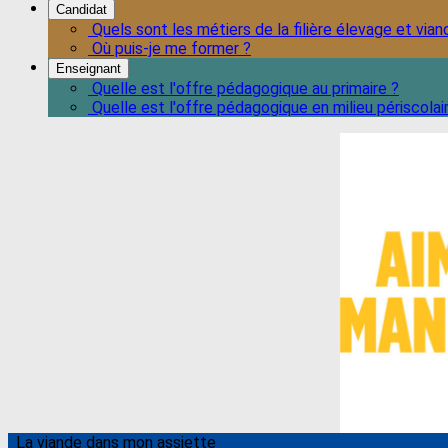
Candidat
Quels sont les métiers de la filière élevage et vian
Où puis-je me former ?
Enseignant
Quelle est l'offre pédagogique au primaire ?
Quelle est l'offre pédagogique en milieu périscolai
La viande dans mon assiette