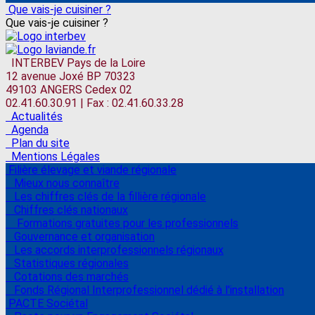
Que vais-je cuisiner ?
Que vais-je cuisiner ?
INTERBEV Pays de la Loire
12 avenue Joxé BP 70323
49103 ANGERS Cedex 02
02.41.60.30.91 | Fax : 02.41.60.33.28
Actualités
Agenda
Plan du site
Mentions Légales
Filière élevage et viande régionale
Mieux nous connaître
Les chiffres clés de la fillière régionale
Chiffres clés nationaux
Formations gratuites pour les professionnels
Gouvernance et organisation
Les accords interprofessionnels régionaux
Statistiques régionales
Cotations des marchés
Fonds Régional Interprofessionnel dédié à l'installation
PACTE Sociétal